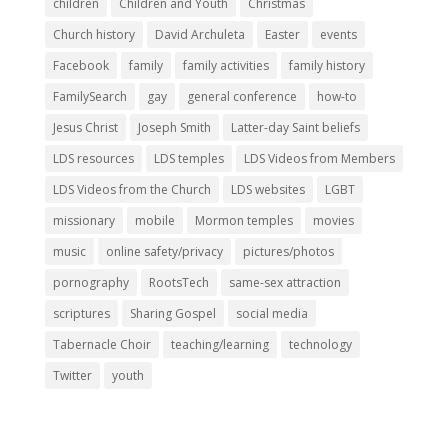
children
Children and Youth
Christmas
Church history
David Archuleta
Easter
events
Facebook
family
family activities
family history
FamilySearch
gay
general conference
how-to
Jesus Christ
Joseph Smith
Latter-day Saint beliefs
LDS resources
LDS temples
LDS Videos from Members
LDS Videos from the Church
LDS websites
LGBT
missionary
mobile
Mormon temples
movies
music
online safety/privacy
pictures/photos
pornography
RootsTech
same-sex attraction
scriptures
Sharing Gospel
social media
Tabernacle Choir
teaching/learning
technology
Twitter
youth